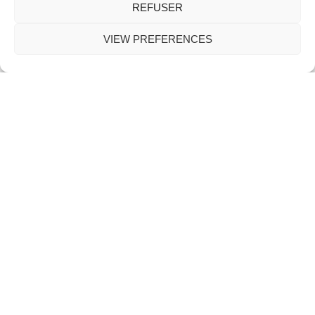
REFUSER
Caroline
Online
VIEW PREFERENCES
Une question ?