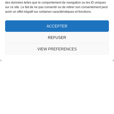
des données telles que le comportement de navigation ou les ID uniques
Mobile :
06.10.90.26.90
sur ce site. Le fait de ne pas consentir ou de retirer son consentement peut
E-mail :
location.moliets.golf@gmail.com
avoir un effet négatif sur certaines caractéristiques et fonctions.
ACCEPTER
REFUSER
Caroline
Online
VIEW PREFERENCES
Une question ?